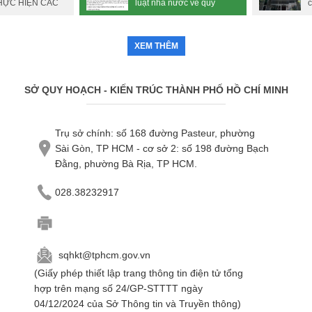
HỰC HIỆN CÁC
luật nhà nước về quy
c
H PHÁP LUẬT
hoạch đô thị đã được phê
n
IẢI QUYẾT HỒ
duyệt trên địa bàn quận
đ
PHÒNG QUẢN LÝ
Bình Thạnh
XEM THÊM
CH KHU VỰC 1
Ở QHKT.
SỞ QUY HOẠCH - KIẾN TRÚC THÀNH PHỐ HỒ CHÍ MINH
Trụ sở chính: số 168 đường Pasteur, phường
Sài Gòn, TP HCM - cơ sở 2: số 198 đường Bạch
Đằng, phường Bà Rịa, TP HCM.
028.38232917
sqhkt@tphcm.gov.vn
(Giấy phép thiết lập trang thông tin điện tử tổng
hợp trên mạng số 24/GP-STTTT ngày
04/12/2024 của Sở Thông tin và Truyền thông)