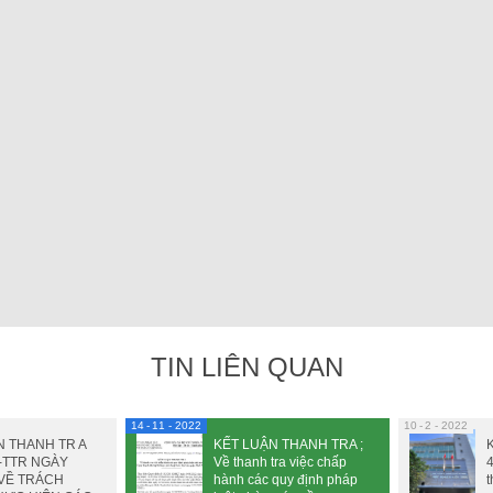
TIN LIÊN QUAN
14
11 - 2022
10
2 - 2022
N THANH TR A
KẾT LUẬN THANH TRA ;
K
L-TTR NGÀY
Về thanh tra việc chấp
 VỀ TRÁCH
hành các quy định pháp
t