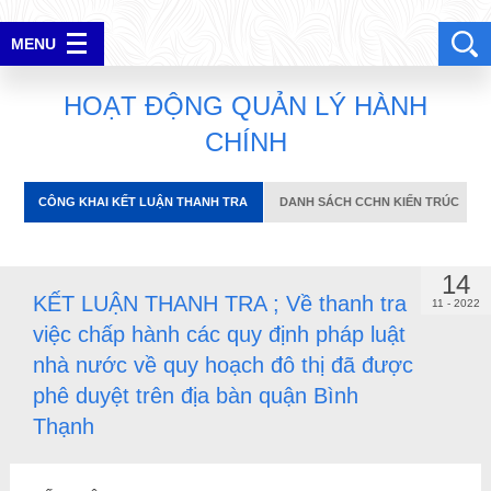
CÔNG KHAI KẾT LUẬN THANH TRA
DANH SÁCH CCHN KIẾN TRÚC
MENU
ĐĂNG NHẬP
H
O
Ạ
T
Đ
Ộ
N
G
Q
U
Ả
N
L
Ý
H
À
N
H
C
H
Í
N
H
CÔNG KHAI KẾT LUẬN THANH TRA
DANH SÁCH CCHN KIẾN TRÚC
14
KẾT LUẬN THANH TRA ; Về thanh tra
11 - 2022
việc chấp hành các quy định pháp luật
nhà nước về quy hoạch đô thị đã được
phê duyệt trên địa bàn quận Bình
Thạnh