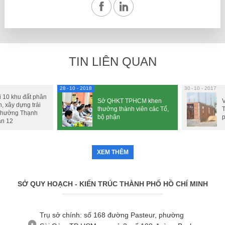
TIN LIÊN QUAN
28
10 - 2018
30
10 - 2017
 10 khu đất phân
Sở QHKT TPHCM khen
, xây dựng trái
thưởng thành viên các Tổ,
 phường Thạnh
bộ phận
p
ận 12
XEM THÊM
SỞ QUY HOẠCH - KIẾN TRÚC THÀNH PHỐ HỒ CHÍ MINH
Trụ sở chính: số 168 đường Pasteur, phường