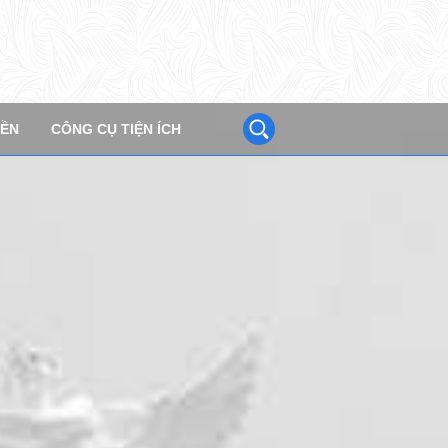
UYẾT ĐỊNH PHÂN LOẠI BIỆT THỰ CŨ TPHCM
BẢN TIN ĐƠN VỊ
YỀN
CÔNG CỤ TIỆN ÍCH