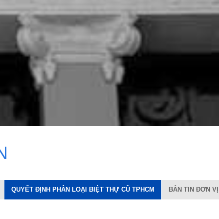
N
QUYẾT ĐỊNH PHÂN LOẠI BIỆT THỰ CŨ TPHCM
BẢN TIN ĐƠN VỊ