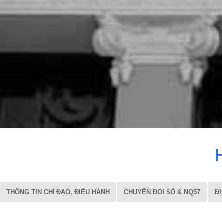
THÔNG TIN CHỈ ĐẠO, ĐIỀU HÀNH
CHUYỂN ĐỔI SỐ & NQ57
Đ