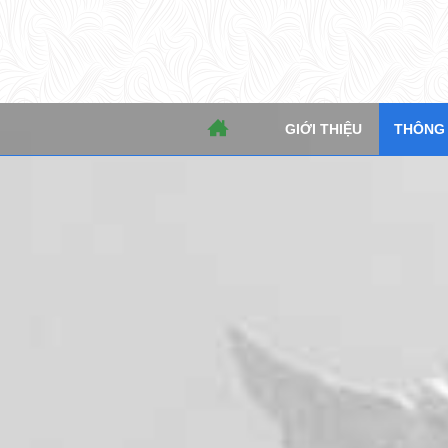
THÔNG TIN CHỈ ĐẠO, ĐIỀU HÀNH
CHUYỂN ĐỔI SỐ & NQ57
Mậ
GIỚI THIỆU
THÔNG T