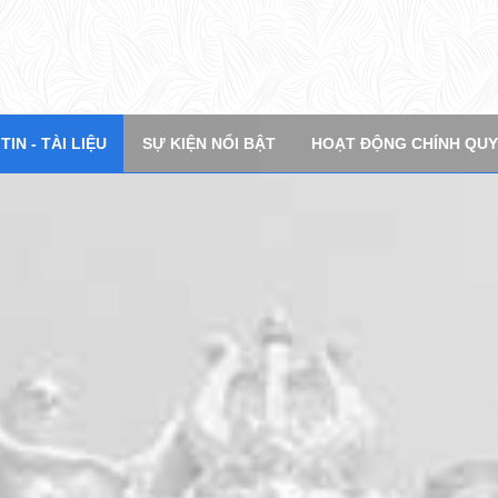
ĐỊNH HƯỚNG, QUY HOẠCH PHÁT TRIỂN
VĂN BẢN SỞ ĐÃ BAN HÀNH
Q
t Khẩu
IN - TÀI LIỆU
SỰ KIỆN NỔI BẬT
HOẠT ĐỘNG CHÍNH QU
ĐĂNG NHẬP