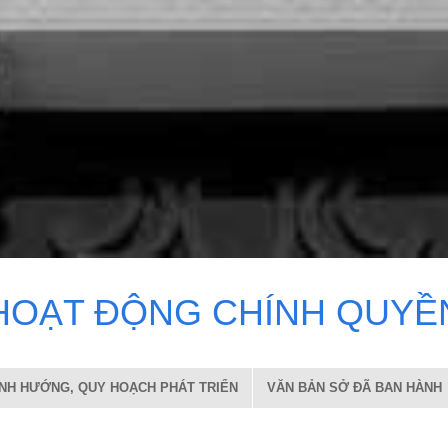
H
O
Ạ
T
Đ
Ộ
N
G
C
H
Í
N
H
Q
U
Y
Ề
ỊNH HƯỚNG, QUY HOẠCH PHÁT TRIỂN
VĂN BẢN SỞ ĐÃ BAN HÀNH