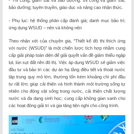
- Thi công, giám sát và bảo dưỡng: thi công và giám sát;
bảo dưỡng; tuyên truyền, giáo dục và nâng cao nhận thức.
- Phụ lục: hệ thống phân cấp đánh giá; danh mục bảo trì;
ứng dụng WSUD – nên và không nên
Theo nhận xét của chuyên gia, “Thiết kế đô thị thích ứng
với nước (WSUD)” là một chiến lược tích hợp nhằm cung
cấp giải pháp toàn diện để giải quyết vấn đề giảm thiểu ngập
lụt, lún sụt đất nền đô thị. Việc áp dụng WSUD sẽ giảm việc
đầu tư và bảo trì các dự án hạ tầng điều tiết và thoát nước
tập trung quy mô lớn, thường tốn kém khoảng chi phí đầu
tư rất lớn; giúp cải thiện và hình thành môi trường sống tự
nhiên cho động vật sống trong nước, cải thiện chất lượng
nước và đa dạng sinh học; cung cấp không gian xanh cho
các hoạt động giải trí và gia tăng tiện nghi cho công trình.