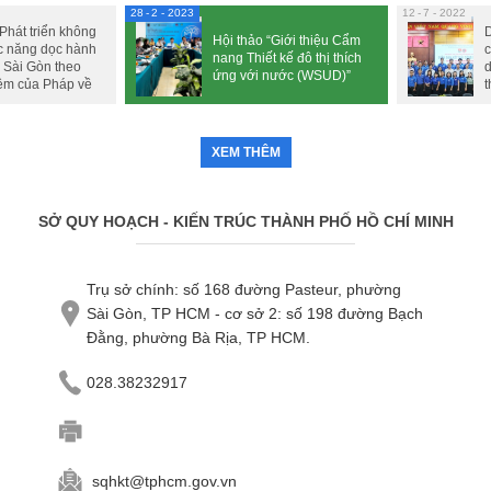
28
2 - 2023
12
7 - 2022
“Phát triển không
D
Hội thảo “Giới thiệu Cẩm
c năng dọc hành
c
nang Thiết kế đô thị thích
 Sài Gòn theo
d
ứng với nước (WSUD)”
ệm của Pháp về
t
e”
XEM THÊM
SỞ QUY HOẠCH - KIẾN TRÚC THÀNH PHỐ HỒ CHÍ MINH
Trụ sở chính: số 168 đường Pasteur, phường
Sài Gòn, TP HCM - cơ sở 2: số 198 đường Bạch
Đằng, phường Bà Rịa, TP HCM.
028.38232917
sqhkt@tphcm.gov.vn