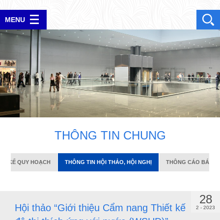
ẾT KẾ QUY HOẠCH
THÔNG TIN HỘI THẢO, HỘI NGHỊ
THÔNG CÁO BÁO CHÍ
MENU
ĐĂNG NHẬP
T
H
Ô
N
G
T
I
N
C
H
U
N
G
IẾT KẾ QUY HOẠCH
THÔNG TIN HỘI THẢO, HỘI NGHỊ
THÔNG CÁO BÁO C
28
Hội thảo “Giới thiệu Cẩm nang Thiết kế
2 - 2023