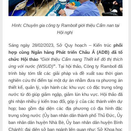
Hình: Chuyên gia công ty Ramboll giới thiệu Cẩm nan tại
Hội nghị
Sáng ngày 28/02/2023, Sở Quy hoạch – Kiến trúc
phối
hợp cùng Ngân hàng Phát triển Châu Á (ADB) đã tổ
chức Hội thảo
“Giới thiệu Cẩm nang Thiết kế đô thị thích
ứng với nước (WSUD)
”
. Tại hội thảo, Công ty Ramboll đã
trình bày tóm tắt các giải pháp và đề xuất sau thời gian
nghiên cứu thí điểm tại một dự án nhằm đưa ra phương án
thiết kế, quản lý, vận hành các khu vực có đặc trưng sông
nước từ đó giúp giảm ngập, giảm lún khu vực. Hội thảo đã
ghi nhận nhiều ý kiến trao đổi, góp ý của các thành viên dự
họp; bao gồm đại diện các địa phương có địa hình đặc
trưng sông nước (Ủy ban nhân dân thành phố Thủ Đức, Ủy
ban nhân dân huyện Nhà Bè, Ủy ban nhân dân huyện Bình
Chánh); đại diện sở ban ngành liên quan như: Sở Khoa học