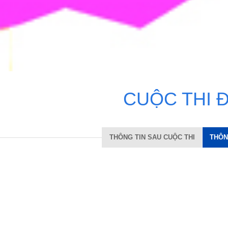
C
U
Ộ
C
T
H
I
THÔNG TIN SAU CUỘC THI
THÔN
Không thực hiện
8
6 - 2026
28/2/2027 theo