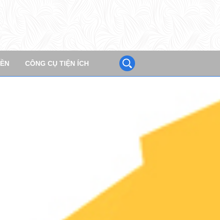
KS
THỂ LỆ / REGULATIONS
YỀN
CÔNG CỤ TIỆN ÍCH