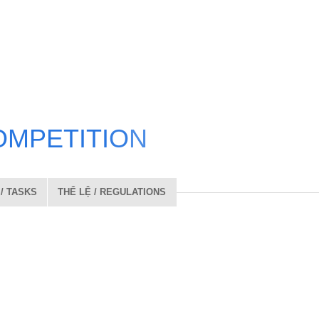
O
M
P
E
T
I
T
I
O
N
/ TASKS
THỂ LỆ / REGULATIONS
2026 đến hết ngày