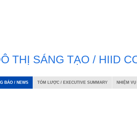
Đ
Ô
T
H
Ị
S
Á
N
G
T
Ạ
O
/
H
I
I
D
C
G BÁO / NEWS
TÓM LƯỢC / EXECUTIVE SUMMARY
NHIỆM VỤ 
 các thủ tục hành chính trong lĩnh vực kiến trúc từ ngày 01/7/
 quy định tại Nghị quyết số 66.18/2026/NQ-CP