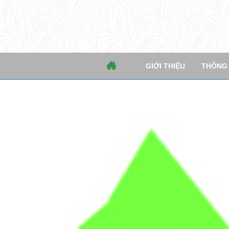
THÔNG TIN SAU CUỘC THI
Mậ
GIỚI THIỆU
THÔNG T