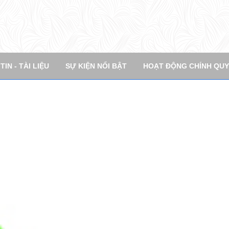
THÔNG BÁO / NEWS
TÓM LƯỢC / EXECUTIVE SUMMARY
NHIỆM VỤ / TAS
t Khẩu
IN - TÀI LIỆU
SỰ KIỆN NỔI BẬT
HOẠT ĐỘNG CHÍNH QU
ĐĂNG NHẬP