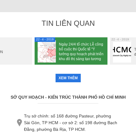
TIN LIÊN QUAN
22
4 - 2019
22
4 - 2019
Ngày 24/4 tổ chức Lễ công
bố cuộc thi Quốc tế "Ý
ON
tưởng quy hoạch phát triển
d
khu đô thị sáng tạo tương
tác phía Đông thành phố
Hồ Chí Minh (Q.2, Q.9, Q.
Thủ đức)"
XEM THÊM
SỞ QUY HOẠCH - KIẾN TRÚC THÀNH PHỐ HỒ CHÍ MINH
Trụ sở chính: số 168 đường Pasteur, phường
Sài Gòn, TP HCM - cơ sở 2: số 198 đường Bạch
Đằng, phường Bà Rịa, TP HCM.