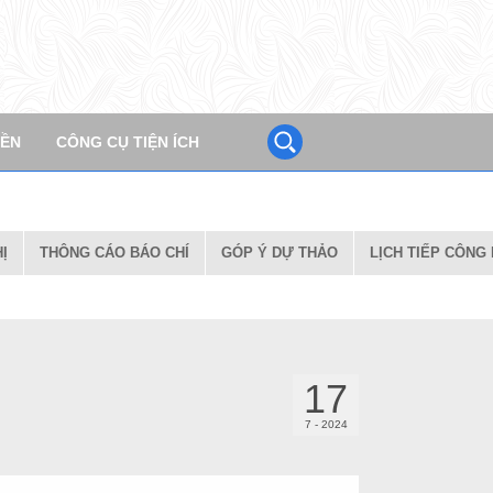
ÔNG CÁO BÁO CHÍ
GÓP Ý DỰ THẢO
LỊCH TIẾP CÔNG DÂN
YỀN
CÔNG CỤ TIỆN ÍCH
Ị
THÔNG CÁO BÁO CHÍ
GÓP Ý DỰ THẢO
LỊCH TIẾP CÔNG
17
7 - 2024