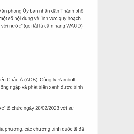
 Văn phòng Ủy ban nhân dân Thành phố
ột số nội dung về lĩnh vực quy hoạch
ng với nước” (gọi tắt là cẩm nang WAUD)
iển Châu Á (ADB), Công ty Ramboll
hống ngập và phát triển xanh được trình
ớc” tổ chức ngày 28/02/2023 với sự
ịa phương, các chương trình quốc tế đã