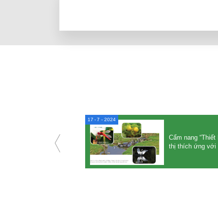
17
7 - 2024
Tài liệu Hội nghị công
bố Đồ án điều chỉnh
Cẩm nang “Thiết 
Quy hoạch chung Thành
thị thích ứng vớ
phố Hồ Chí Minh đến
năm 2040, tầm nhìn đến
năm 2060