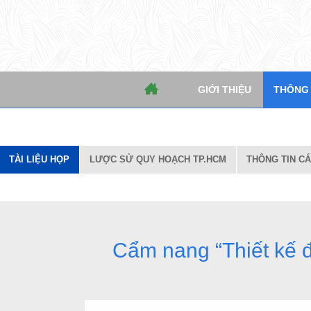
TÀI LIỆU HỌP
LƯỢC SỬ QUY HOẠCH TP.HCM
THÔNG TIN 
Mậ
GIỚI THIỆU
THÔNG T
TÀI LIỆU HỌP
LƯỢC SỬ QUY HOẠCH TP.HCM
THÔNG TIN CÁ
Cẩm nang “Thiết kế đ