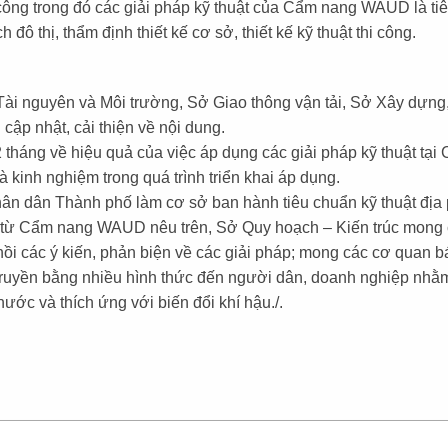
 công trong đó các giải pháp kỹ thuật của Cẩm nang WAUD là tiêu
 đô thị, thẩm định thiết kế cơ sở, thiết kế kỹ thuật thi công.
Tài nguyên và Môi trường, Sở Giao thông vận tải, Sở Xây dựng
ập nhật, cải thiện về nội dung.
12 tháng về hiệu quả của việc áp dụng các giải pháp kỹ thuật tạ
kinh nghiệm trong quá trình triển khai áp dụng.
n dân Thành phố làm cơ sở ban hành tiêu chuẩn kỹ thuật địa 
ch từ Cẩm nang WAUD nêu trên, Sở Quy hoạch – Kiến trúc mong
hồi các ý kiến, phản biện về các giải pháp; mong các cơ quan 
n truyền bằng nhiều hình thức đến người dân, doanh nghiệp nh
ước và thích ứng với biến đổi khí hậu./.