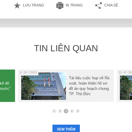
LƯU TRANG
IN TRANG
CHIA SẺ
TIN LIÊN QUAN
3
10 - 2023
11
8 - 2
Tài liệu cuộc họp về Rà
kế đô
soát, hoàn thiện hồ sơ
i nước”
đồ án quy hoạch chung
TP. Thủ Đức
3
1
2
4
5
XEM THÊM