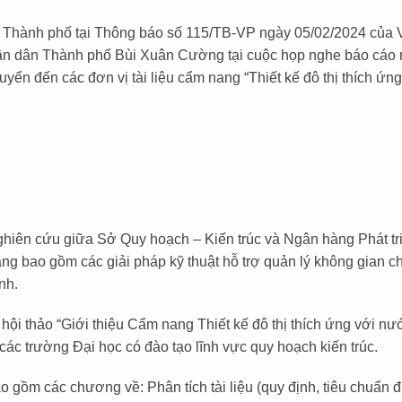
n Thành phố tại Thông báo số 115/TB-VP ngày 05/02/2024 của
hân dân Thành phố Bùi Xuân Cường tại cuộc họp nghe báo cáo m
huyển đến các đơn vị tài liệu cẩm nang “Thiết kế đô thị thích ứ
iên cứu giữa Sở Quy hoạch – Kiến trúc và Ngân hàng Phát tr
nang bao gồm các giải pháp kỹ thuật hỗ trợ quản lý không gian c
nh.
ội thảo “Giới thiệu Cẩm nang Thiết kế đô thị thích ứng với nư
ác trường Đại học có đào tạo lĩnh vực quy hoạch kiến trúc.
ồm các chương về: Phân tích tài liệu (quy định, tiêu chuẩn đ