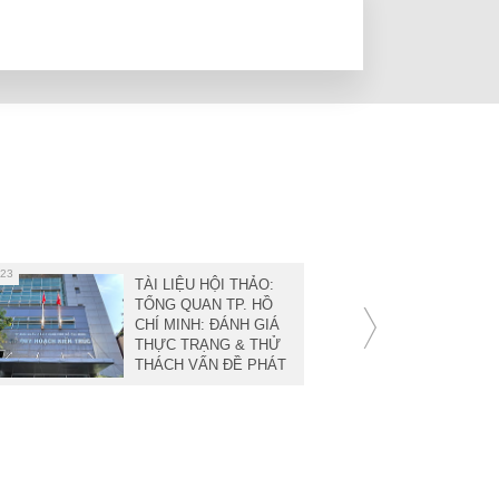
023
16
6 - 2023
TÀI LIỆU HỘI THẢO:
TỔNG QUAN TP. HỒ
CHÍ MINH: ĐÁNH GIÁ
THỰC TRẠNG & THỬ
THÁCH VẤN ĐỀ PHÁT
TRIỂN ĐÔ THỊ