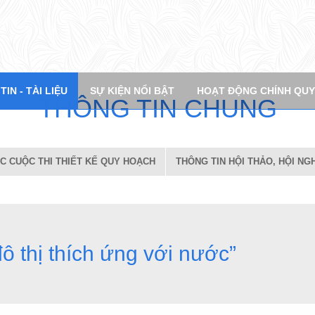
CÁC CUỘC THI THIẾT KẾ QUY HOẠCH
THÔNG TIN HỘI THẢO, HỘI NGHỊ
TH
t Khẩu
IN - TÀI LIỆU
SỰ KIỆN NỔI BẬT
HOẠT ĐỘNG CHÍNH QU
ĐĂNG NHẬP
T
H
Ô
N
G
T
I
N
C
H
U
N
G
C CUỘC THI THIẾT KẾ QUY HOẠCH
THÔNG TIN HỘI THẢO, HỘI NGH
ô thị thích ứng với nước”