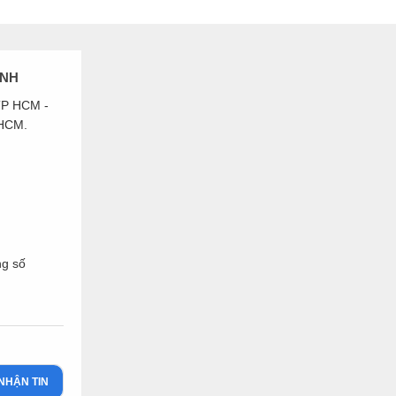
INH
 TP HCM -
 HCM.
ng số
NHẬN TIN