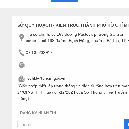
SỞ QUY HOẠCH - KIẾN TRÚC THÀNH PHỐ HỒ CHÍ M
Trụ sở chính: số 168 đường Pasteur, phường Sài Gòn,
cơ sở 2: số 198 đường Bạch Đằng, phường Bà Rịa, TP
028.38232917
sqhkt@tphcm.gov.vn
(Giấy phép thiết lập trang thông tin điện tử tổng hợp trên mạ
24/GP-STTTT ngày 04/12/2024 của Sở Thông tin và Truyền
thông)
ĐĂNG KÝ NHẬN TIN