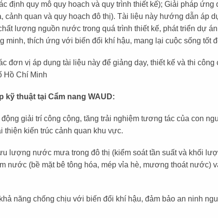
ác định quy mô quy hoạch và quy trình thiết kế); Giải pháp ứng 
 cảnh quan và quy hoạch đô thị). Tài liệu này hướng dẫn áp dụn
hất lượng nguồn nước trong quá trình thiết kế, phát triển dự á
ng minh, thích ứng với biến đổi khí hậu, mang lại cuộc sống tốt
đơn vị áp dụng tài liệu này để giảng dạy, thiết kế và thi công 
hố Hồ Chí Minh
háp kỹ thuật tại Cẩm nang WAUD:
ng giải trí công cộng, tăng trải nghiệm tương tác của con ngườ
ải thiện kiến trúc cảnh quan khu vực.
lưu lượng nước mưa trong đô thị (kiểm soát tần suất và khối l
ấm nước (bề mặt bê tông hóa, mép vỉa hè, mương thoát nước) 
khả năng chống chịu với biến đổi khí hậu, đảm bảo an ninh ng