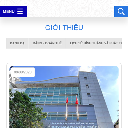
DANH BẠ
ĐẢNG - ĐOÀN THỂ
LỊCH SỬ HÌNH THÀNH VÀ PHÁT TRIỂN
MENU
ĐĂNG NHẬP
G
I
Ớ
I
T
H
I
Ệ
U
DANH BẠ
ĐẢNG - ĐOÀN THỂ
LỊCH SỬ HÌNH THÀNH VÀ PHÁT TRIỂ
09/08/2023